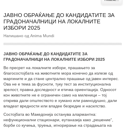
ЈАВНО ОБРАЌАЊЕ ДО КАНДИДАТИТЕ ЗА
ГРАДОНАЧАЛНИЦИ НА ЛОКАЛНИТЕ
ИЗБОРИ 2025
Напишано од Anima Mundi
JАВНО ОБРАЌАЊЕ ДО КАНДИДАТИТЕ ЗА
ГРАДОНАЧАЛНИЦИ НА ЛОКАЛНИТЕ ИЗБОРИ 2025
Во пресрет на локалните избори, прашањето за
благосостојбата на животните мора конечно да излезе од
маргините и да стане централно прашање од јавен интерес.
Ова не е тема за фусноти, туку тест за институционална
зрелост, правна доследност и етичка ориентација. Односот
кон животните не е ограничен само на миленици – тој
открива дали општеството е хумано или рамнодушно, дали
владеат вредности или владее безредие и насилство.
Состојбата во Македонија останува алармантна:
нефункционални стационари, еутаназија како „решение“,
борби со кучиња, труења, игнорирање на страдањата на