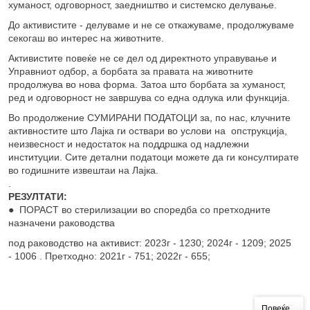
хуманост, одговорност, заедништво и системско делување.
До активистите - делуваме и не се откажуваме, продолжуваме
секогаш во интерес на животните.
Активистите повеќе не се дел од директното управување и
Управниот одбор, а борбата за правата на животните
продолжува во нова форма. Затоа што борбата за хуманост,
ред и одговорност не завршува со една одлука или функција.
Во продолжение СУМИРАНИ ПОДАТОЦИ за, по нас, клучните
активностите што Лајка ги оствари во услови на опструкција,
неизвесност и недостаток на поддршка од надлежни
институции. Сите детални податоци можете да ги консултирате
во годишните извештаи на Лајка.
.
РЕЗУЛТАТИ:
● ПОРАСТ во стерилизации во споредба со претходните
назначени раководства
под раководство на активист: 2023г - 1230; 2024г - 1209; 2025
- 1006 . Претходно: 2021г - 751; 2022г - 655;
Повеќе...