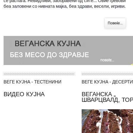
се распаѓа. Невидливи, заборавени од сите... Овие гревови
беа заловени со нивната мајка, беа здрави, весели, игриви.
Повеќе...
ВЕГЕ
КУЈНА - ТЕСТЕНИНИ
ВЕГЕ
КУЈНА - ДЕСЕРТИ
ВИДЕО КУЈНА
ВЕГАНСКА „
ШВАРЦВАЛД, ТОР