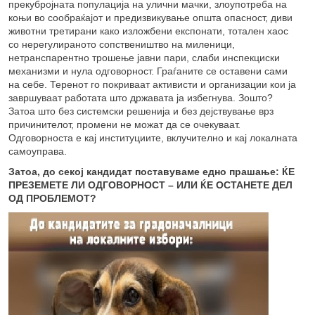
прекубројната популација на улични мачки, злоупотреба на
коњи во сообраќајот и предизвикување општа опасност, диви
животни третирани како изложбени експонати, тотален хаос
со нерегулираното сопствеништво на миленици,
нетранспарентно трошење јавни пари, слаби инспекциски
механизми и нула одговорност. Граѓаните се оставени сами
на себе. Теренот го покриваат активисти и организации кои ја
завршуваат работата што државата ја избегнува. Зошто?
Затоа што без системски решенија и без дејствување врз
причинителот, промени не можат да се очекуваат.
Одговорноста е кај институциите, вклучително и кај локалната
самоуправа.
Затоа, до секој кандидат поставуваме едно прашање: ЌЕ
ПРЕЗЕМЕТЕ ЛИ ОДГОВОРНОСТ – ИЛИ ЌЕ ОСТАНЕТЕ ДЕЛ
ОД ПРОБЛЕМОТ?