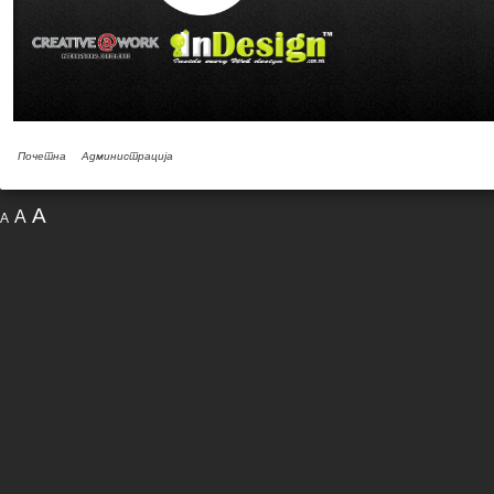
Почетна
Администрација
A
A
A