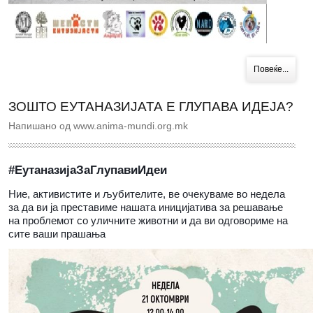
Повеќе...
ЗОШТО ЕУТАНАЗИЈАТА Е ГЛУПАВА ИДЕЈА?
Напишано од www.anima-mundi.org.mk
#ЕутаназијаЗаГлупавиИдеи
Ние, активистите и љубителите, ве очекуваме во недела
за да ви ја преставиме нашата иницијатива за решавање
на проблемот со уличните животни и да ви одговориме на
сите ваши прашања