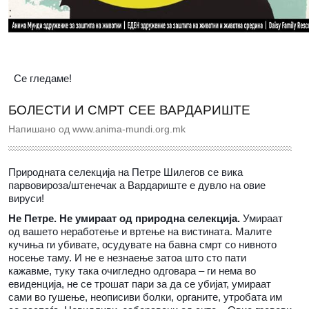
Се гледаме!
БОЛЕСТИ И СМРТ СЕЕ ВАРДАРИШТЕ
Напишано од www.anima-mundi.org.mk
Природната селекција на Петре Шилегов се вика
парвовироза/штенечак а Вардариште е дувло на овие
вируси!
Не Петре. Не умираат од природна селекција.
Умираат
од вашето неработење и вртење на вистината. Малите
кучиња ги убивате, осудувате на бавна смрт со нивното
носење таму. И не е незнаење затоа што сто пати
кажавме, туку така очигледно одговара – ги нема во
евиденција, не се трошат пари за да се убијат, умираат
сами во гушење, неописиви болки, органите, утробата им