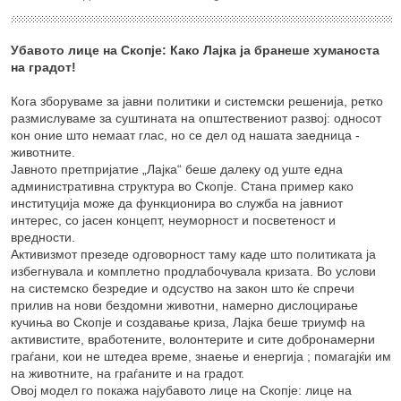
Убавото лице на Скопје: Како Лајка ја бранеше хуманоста
на градот!
Кога зборуваме за јавни политики и системски решенија, ретко
размислуваме за суштината на општествениот развој: односот
кон оние што немаат глас, но се дел од нашата заедница -
животните.
Јавното претпријатие „Лајка“ беше далеку од уште една
административна структура во Скопје. Стана пример како
институција може да функционира во служба на јавниот
интерес, со јасен концепт, неуморност и посветеност и
вредности.
Активизмот презеде одговорност таму каде што политиката ја
избегнувала и комплетно продлабочувала кризата. Во услови
на системско безредие и одсуство на закон што ќе спречи
прилив на нови бездомни животни, намерно дислоцирање
кучиња во Скопје и создавање криза, Лајка беше триумф на
активистите, вработените, волонтерите и сите добронамерни
граѓани, кои не штедеа време, знаење и енергија ; помагајќи им
на животните, на граѓаните и на градот.
Овој модел го покажа најубавото лице на Скопје: лице на